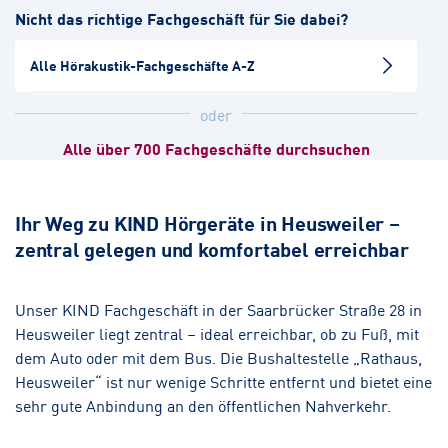
Nicht das richtige Fachgeschäft für Sie dabei?
Hörakustik
Augenoptik
Alle Hörakustik-Fachgeschäfte A-Z
Bous
Hörakustik
oder
Alle über 700 Fachgeschäfte durchsuchen
Saarlouis
Hörakustik
Augenoptik
Ihr Weg zu KIND Hörgeräte in Heusweiler –
zentral gelegen und komfortabel erreichbar
Saarbrücken-Ost
Hörakustik
Unser KIND Fachgeschäft in der Saarbrücker Straße 28 in
Heusweiler liegt zentral – ideal erreichbar, ob zu Fuß, mit
St. Ingbert
dem Auto oder mit dem Bus. Die Bushaltestelle „Rathaus,
Hörakustik
Heusweiler“ ist nur wenige Schritte entfernt und bietet eine
sehr gute Anbindung an den öffentlichen Nahverkehr.