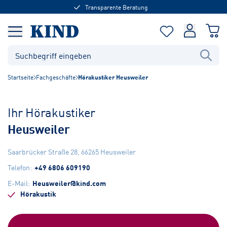
Transparente Beratung
Startseite
Fachgeschäfte
Hörakustiker Heusweiler
Ihr Hörakustiker
Heusweiler
Saarbrücker Straße 28
,
66265
Heusweiler
Telefon
:
+49 6806 609190
E-Mail
:
Heusweiler@kind.com
Hörakustik