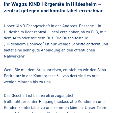
Ihr Weg zu KIND Hörgeräte in Hildesheim –
zentral gelegen und komfortabel erreichbar
Peine-Innenstadt
Hörakustik
Unser KIND Fachgeschäft in der Andreas-Passage 1 in
Hildesheim liegt zentral – ideal erreichbar, ob zu Fuß, mit
Hannover-Misburg
dem Auto oder mit dem Bus. Die Bushaltestelle
Hörakustik
Augenoptik
„Hildesheim Bohlweg“ ist nur wenige Schritte entfernt und
bietet eine sehr gute Anbindung an den öffentlichen
Nahverkehr.
Wenn Sie mit dem Auto anreisen, empfehlen wir den Saba
Parkplatz in der Kantorgasse 6 – von dort sind es nur
wenige Minuten bis zu uns.
Das Geschäft ist barrierefrei zugänglich
(rollstuhlgerechter Eingang), sodass alle Kundinnen und
Kunden komfortabel zu uns kommen können. Unser Team