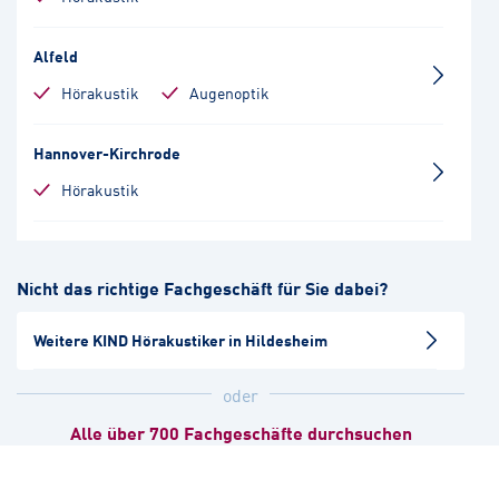
Alfeld
Hörakustik
Augenoptik
Hannover-Kirchrode
Hörakustik
Lehrte
Nicht das richtige Fachgeschäft für Sie dabei?
Hörakustik
Weitere KIND Hörakustiker in Hildesheim
Salzgitter-Lebenstedt
Hörakustik
oder
Alle über 700 Fachgeschäfte durchsuchen
Hannover-Kleefeld
Hörakustik
Augenoptik