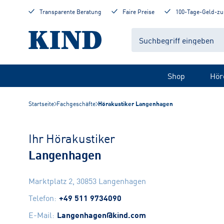
Transparente Beratung
Faire Preise
100-Tage-Geld-zu
Shop
Hör
Startseite
Fachgeschäfte
Hörakustiker Langenhagen
Ihr Hörakustiker
Langenhagen
Marktplatz 2
,
30853
Langenhagen
Telefon
:
+49 511 9734090
E-Mail
:
Langenhagen@kind.com