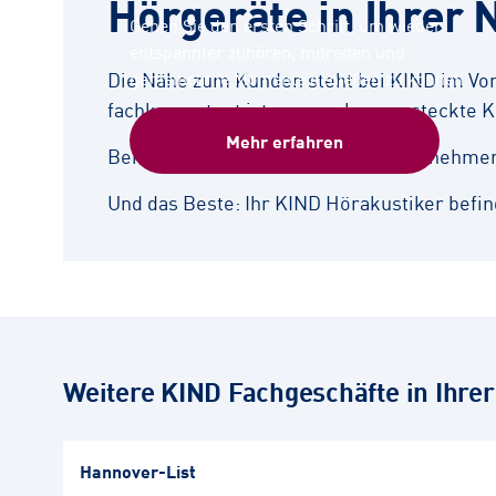
Hörgeräte in Ihrer 
Gehen Sie den ersten Schritt, um wieder
entspannter zuhören, mitreden und
Die Nähe zum Kunden steht bei KIND im Vord
gemeinsame Momente genießen zu können.
fachkompetent ist – ganz ohne versteckte K
Mehr erfahren
Bei der bedarfsgerechten Beratung nehmen s
Und das Beste: Ihr KIND Hörakustiker befind
Weitere KIND Fachgeschäfte in Ihre
Hannover-List