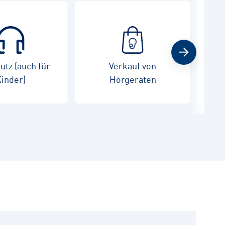
tz (auch für
Verkauf von
War
inder)
Hörgeräten