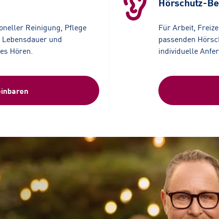
Hörschutz-Be
ioneller Reinigung, Pflege
F
ür Arbeit, Freiz
e Lebensdauer und
passenden Hörsch
tes Hören.
individuelle Anfe
einbaren