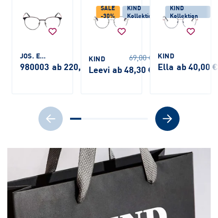
SALE
KIND
KIND
-30%
Kollektion
Kollektion
JOS. ESCHENBACH
KIND
69,00 €
KIND
980003
ab 220,00 €
Ella
ab 40,00 
Leevi
ab 48,30 €