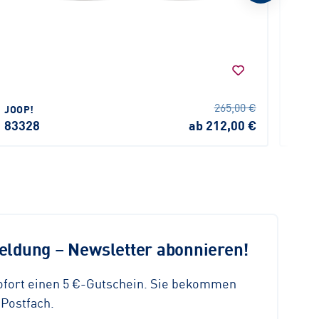
KIND
265,00 €
JOOP!
4713
83328
ab 212,00 €
ldung – Newsletter abonnieren!
sofort einen 5 €-Gutschein. Sie bekommen
 Postfach.