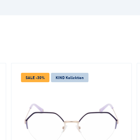
SALE -30%
KIND Kollektion