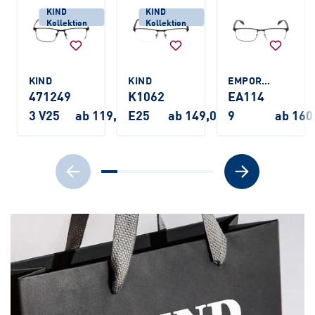
KIND
KIND
Kollektion
Kollektion
KIND
KIND
EMPORIO ARMANI
471249
K1062
EA114
3 V25
ab 119,00 €
E25
ab 149,00 €
9
ab 160