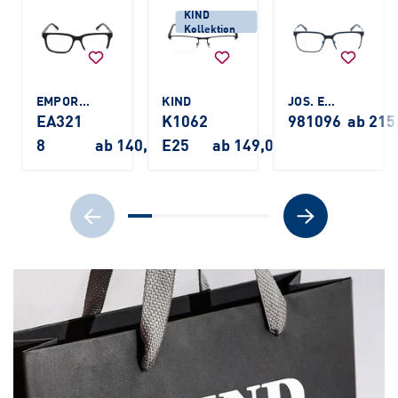
KIND
Kollektion
EMPORIO ARMANI
KIND
JOS. ESCHENBACH
EA321
K1062
981096
ab 215
8
ab 140,00 €
E25
ab 149,00 €