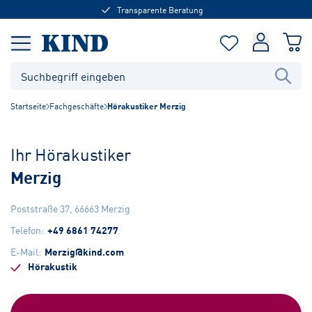
Transparente Beratung
Startseite
Fachgeschäfte
Hörakustiker Merzig
Ihr Hörakustiker
Merzig
Poststraße 37
,
66663
Merzig
Telefon
:
+49 6861 74277
E-Mail
:
Merzig@kind.com
Hörakustik