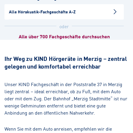
Alle Hörakustik-Fachgeschäfte A-Z
Bous
Hörakustik
oder
Alle über 700 Fachgeschäfte durchsuchen
Heusweiler
Hörakustik
Ihr Weg zu KIND Hörgeräte in Merzig – zentral
gelegen und komfortabel erreichbar
Völklingen
Hörakustik
Augenoptik
Unser KIND Fachgeschäft in der Poststraße 37 in Merzig
liegt zentral – ideal erreichbar, ob zu Fuß, mit dem Auto
Illingen
oder mit dem Zug. Der Bahnhof „Merzig Stadtmitte“ ist nur
Hörakustik
wenige Gehminuten entfernt und bietet eine gute
Anbindung an den öffentlichen Nahverkehr.
Wenn Sie mit dem Auto anreisen, empfehlen wir die