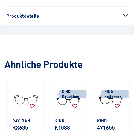
Produktdetails
Ähnliche Produkte
KIND
KIND
Kollektion
Kollektion
RAY-BAN
KIND
KIND
RX635
K1088
471655