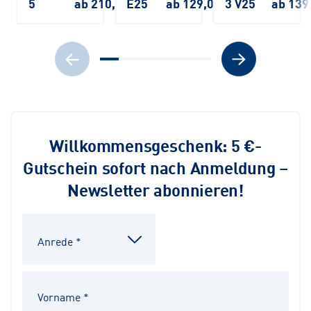
5
ab 210,00 €
E25
ab 129,00 €
3 V25
ab 139
Willkommensgeschenk: 5 €-
Gutschein sofort nach Anmeldung –
Newsletter abonnieren!