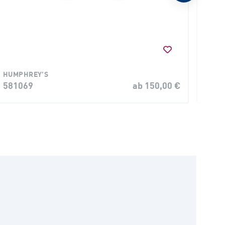
HUMPHREY'S
KIND
581069
ab 150,00 €
Zala