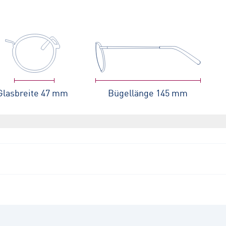
Glasbreite
47 mm
Bügellänge
145 mm