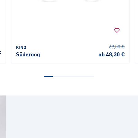
69,00 €
KIND
€
Süderoog
ab 48,30 €