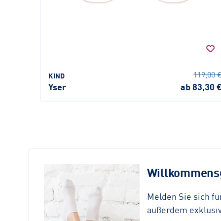
119,00 
KIND
Yser
ab 83,30 
Willkommensg
Melden Sie sich f
außerdem exklusive