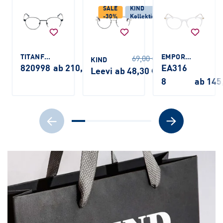
SALE
KIND
-30%
Kollektion
TITANFLEX
EMPORIO ARMANI
69,00 €
KIND
820998
ab 210,00 €
EA316
Leevi
ab 48,30 €
8
ab 145