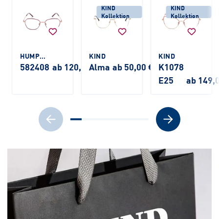
KIND
KIND
Kollektion
Kollektion
HUMPHREY'S
KIND
KIND
582408
ab 120,00 €
Alma
ab 50,00 €
K1078
E25
ab 149,