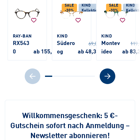
SALE
KIND
SALE
KIND
-30%
Kollektion
-30%
Kollekt
RAY-BAN
KIND
KIND
RX543
Südero
Montev
69,00 €
119,
0
ab 155,00 €
og
ab 48,30 €
ideo
ab 83,
Willkommensgeschenk: 5 €-
Gutschein sofort nach Anmeldung –
Newsletter abonnieren!