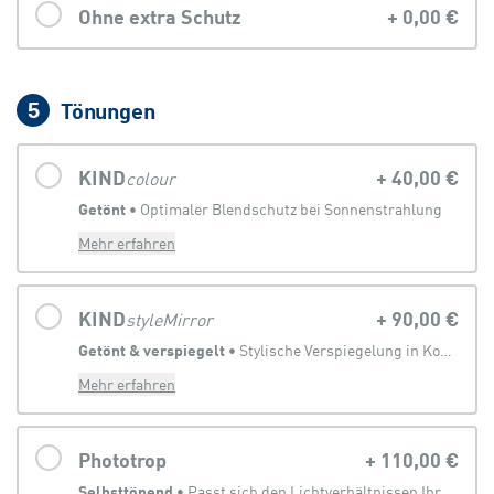
Ohne extra Schutz
+
0,00 €
Tönungen
5
KIND
+
40,00 €
colour
Getönt
 • 
Optimaler Blendschutz bei Sonnenstrahlung
Mehr erfahren
KIND
+
90,00 €
styleMirror
Getönt & verspiegelt
 • 
Stylische Verspiegelung in Kombination mit Sonnenbrillentönung
Mehr erfahren
Phototrop
+
110,00 €
Selbsttönend
 • 
Passt sich den Lichtverhältnissen Ihrer Umgebung an