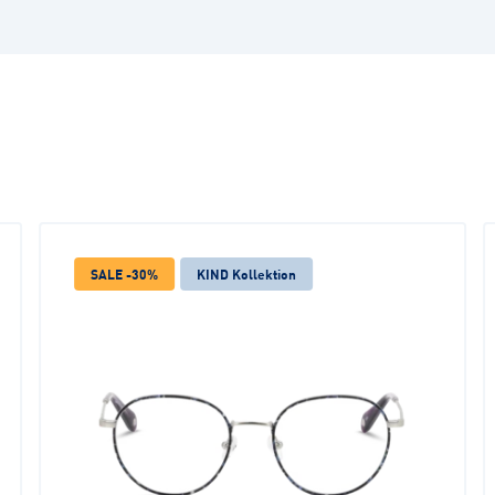
SALE -30%
KIND Kollektion