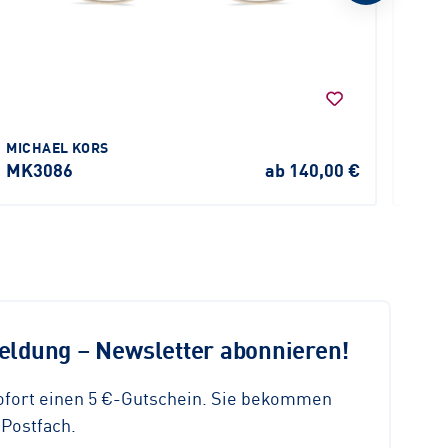
MICHAEL KORS
KIND
MK3086
ab 140,00 €
4713
ldung – Newsletter abonnieren!
sofort einen 5 €-Gutschein. Sie bekommen
 Postfach.