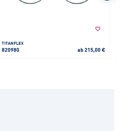
TITANFLEX
TITA
820980
ab 215,00 €
820