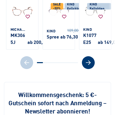
SALE
KIND
KIND
-30%
Kollektion
Kollektion
MICHAEL KORS
KIND
109,00 €
KIND
MK306
K1077
Spree
ab 76,30 €
5J
ab 200,00 €
E25
ab 149,
Willkommensgeschenk: 5 €-
Gutschein sofort nach Anmeldung –
Newsletter abonnieren!