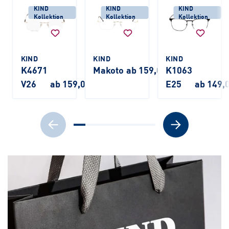
KIND
KIND
KIND
Kollektion
Kollektion
Kollektion
KIND
KIND
KIND
K4671
Makoto
ab 159,00 €
K1063
V26
ab 159,00 €
E25
ab 149,