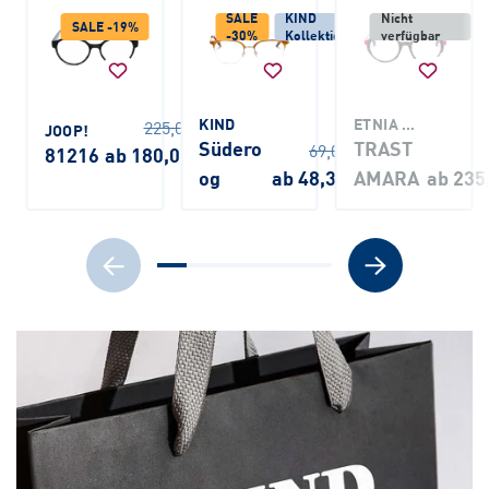
SALE
KIND
Nicht
SALE -19%
-30%
Kollektion
verfügbar
KIND
ETNIA BARCELONA
225,00 €
JOOP!
Südero
TRAST
69,00 €
81216
ab 180,00 €
og
ab 48,30 €
AMARA
ab 235