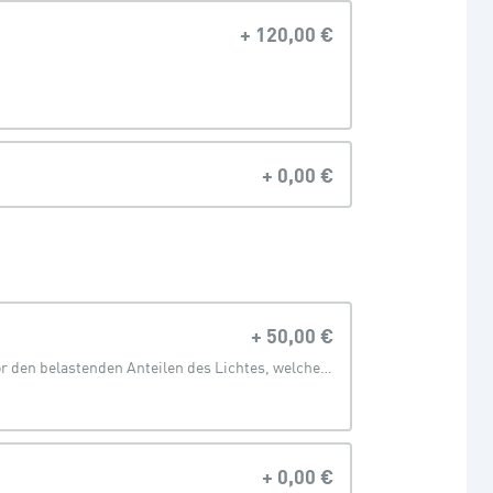
+
120,00 €
+
0,00 €
+
50,00 €
Schützt die Augen vor den belastenden Anteilen des Lichtes, welches von digitalen Geräten abgegeben wird
+
0,00 €