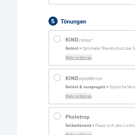
Tönungen
5
KIND
colour
Getönt
 • 
Optimaler Blendschutz bei 
Mehr erfahren
KIND
styleMirror
Getönt & verspiegelt
 • 
Mehr erfahren
Phototrop
Selbsttönend
 • 
Passt sich den Licht
Mehr erfahren