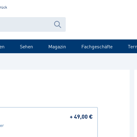
rück
en
Sehen
Magazin
Fachgeschäfte
Ter
+
49,00 €
er