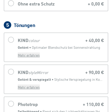
Ohne extra Schutz
+
0,00 €
Tönungen
5
KIND
+
40,00 €
colour
Getönt
 • 
Optimaler Blendschutz bei Sonnenstrahlung
Mehr erfahren
KIND
+
90,00 €
styleMirror
Getönt & verspiegelt
 • 
Stylische Verspiegelung in Kombination mit Sonnenbrillentönung
Mehr erfahren
Phototrop
+
110,00 €
Selbsttönend
 • 
Passt sich den Lichtverhältnissen Ihrer Umgebung an