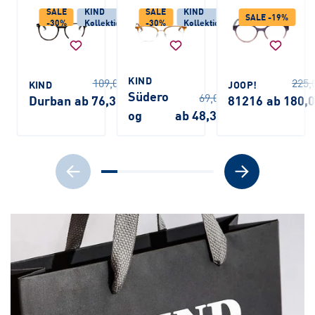
SALE
KIND
SALE
KIND
SALE -19%
-30%
Kollektion
-30%
Kollektion
KIND
109,00 €
225,
KIND
JOOP!
Südero
69,00 €
Durban
ab 76,30 €
81216
ab 180,
og
ab 48,30 €