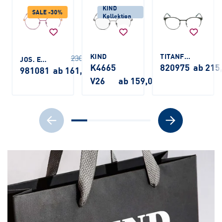
KIND
SALE -30%
Kollektion
KIND
TITANFLEX
230,00 €
JOS. ESCHENBACH
K4665
820975
ab 215
981081
ab 161,00 €
V26
ab 159,00 €