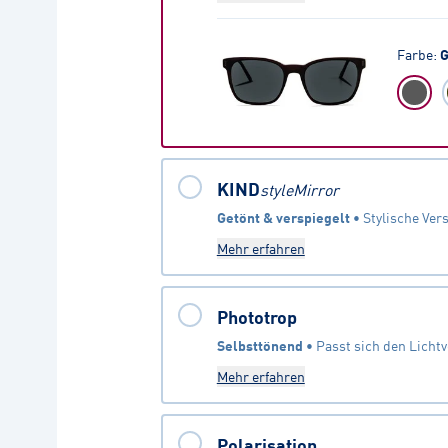
Farbe
:
G
KIND
styleMirror
Getönt & verspiegelt
 • 
Mehr erfahren
Phototrop
Selbsttönend
 • 
Passt sich den Licht
Mehr erfahren
Polarisation