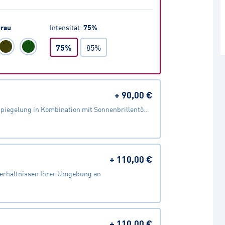
rau
Intensität
:
75
%
75%
85%
+
90,00 €
Stylische Verspiegelung in Kombination mit Sonnenbrillentönung
+
110,00 €
verhältnissen Ihrer Umgebung an
+
110,00 €