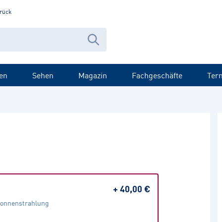
rück
en
Sehen
Magazin
Fachgeschäfte
Ter
+
40,00 €
Sonnenstrahlung