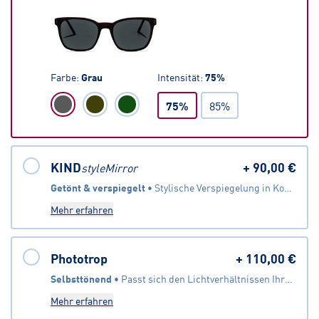
Farbe
:
Grau
Intensität
:
75
%
75%
85%
KIND
+
90,00 €
styleMirror
Getönt & verspiegelt
 • 
Stylische Verspiegelung in Kombination mit Sonnenbrillentönung
Mehr erfahren
Phototrop
+
110,00 €
Selbsttönend
 • 
Passt sich den Lichtverhältnissen Ihrer Umgebung an
Mehr erfahren