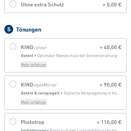
Ohne extra Schutz
+
0,00 €
Tönungen
5
KIND
+
40,00 €
colour
Getönt
 • 
Optimaler Blendschutz bei Sonnenstrahlung
Mehr erfahren
KIND
+
90,00 €
styleMirror
Getönt & verspiegelt
 • 
Stylische Verspiegelung in Kombination mit Sonnenbrillentönung
Mehr erfahren
Phototrop
+
110,00 €
Selbsttönend
 • 
Passt sich den Lichtverhältnissen Ihrer Umgebung an