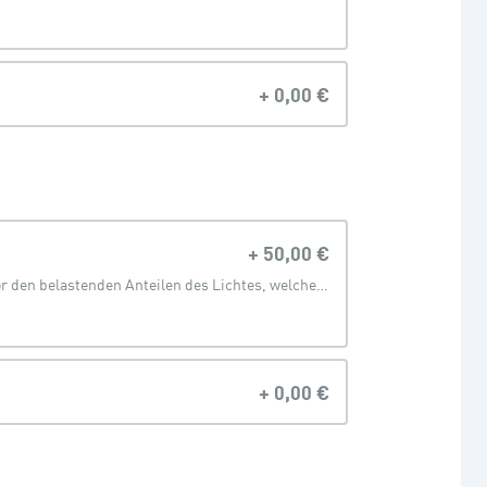
+
0,00 €
+
50,00 €
Schützt die Augen vor den belastenden Anteilen des Lichtes, welches von digitalen Geräten abgegeben wird
+
0,00 €