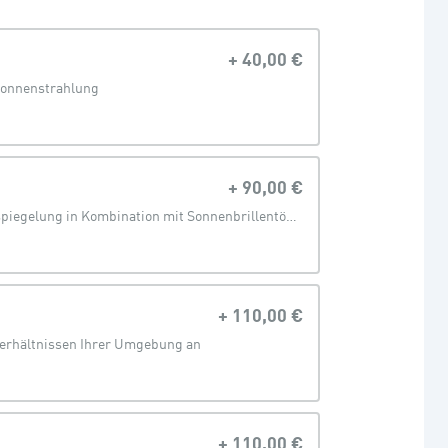
+
40,00 €
Sonnenstrahlung
+
90,00 €
Stylische Verspiegelung in Kombination mit Sonnenbrillentönung
+
110,00 €
verhältnissen Ihrer Umgebung an
+
110,00 €