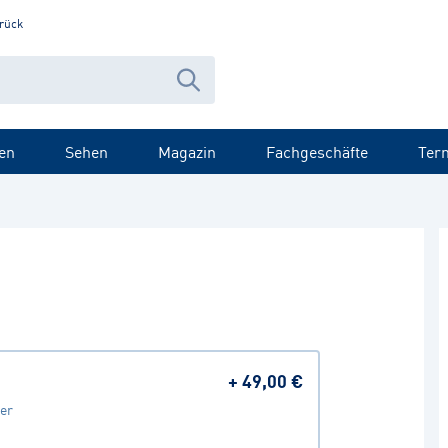
rück
en
Sehen
Magazin
Fachgeschäfte
Ter
+
49,00 €
er