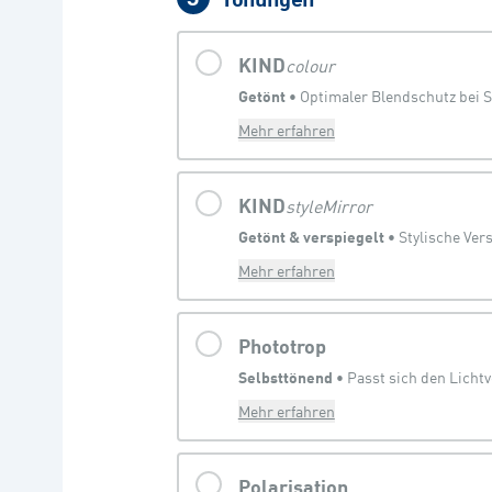
KIND
colour
Getönt
 • 
Optimaler Blendschutz bei 
Mehr erfahren
KIND
styleMirror
Getönt & verspiegelt
 • 
Mehr erfahren
Phototrop
Selbsttönend
 • 
Passt sich den Licht
Mehr erfahren
Polarisation