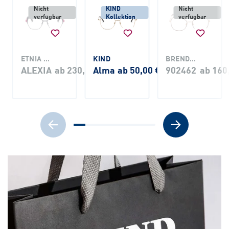
Nicht
KIND
Nicht
verfügbar
Kollektion
verfügbar
ETNIA BARCELONA
KIND
BRENDEL
ALEXIA
ab 230,00 €
Alma
ab 50,00 €
902462
ab 160