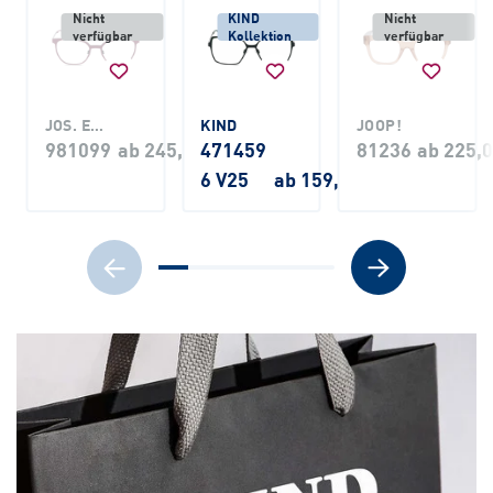
Nicht
KIND
Nicht
verfügbar
Kollektion
verfügbar
JOS. ESCHENBACH
KIND
JOOP!
981099
ab 245,00 €
471459
81236
ab 225,0
6 V25
ab 159,00 €