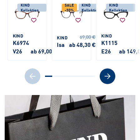
KIND
SALE
KIND
KIND
Kollektion
-30%
Kollektion
Kollektion
KIND
KIND
69,00 €
KIND
K6974
K1115
Isa
ab 48,30 €
V26
ab 69,00 €
E26
ab 149,