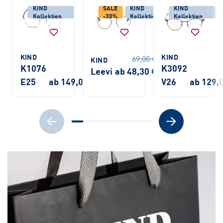
KIND
SALE
KIND
KIND
Kollektion
-30%
Kollektion
Kollektion
KIND
KIND
69,00 €
KIND
K1076
K3092
Leevi
ab 48,30 €
E25
ab 149,00 €
V26
ab 129,