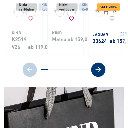
Nicht
KIND
Nicht
KIND
SALE -30%
verfügbar
Kollektion
verfügbar
Kollektion
KIND
KIND
225
JAGUAR
K2519
Matsu
ab 159,00 €
33624
ab 157,
V26
ab 119,00 €