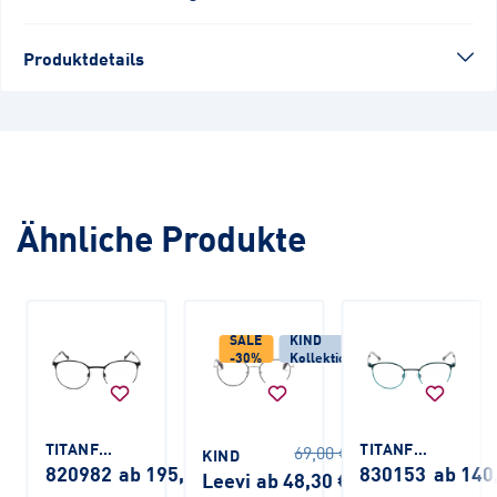
Produktdetails
Ähnliche Produkte
SALE
KIND
-30%
Kollektion
TITANFLEX
TITANFLEX KIDS
69,00 €
KIND
820982
ab 195,00 €
830153
ab 140
Leevi
ab 48,30 €