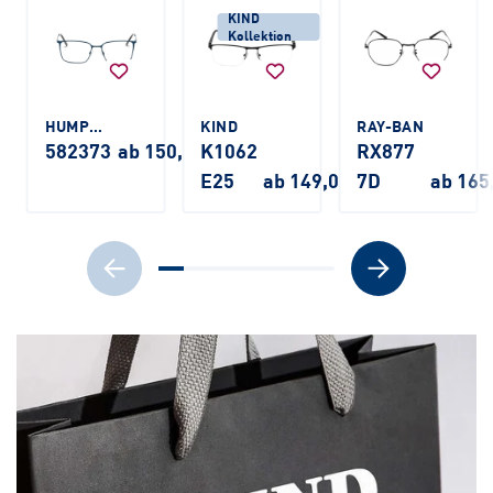
KIND
Kollektion
HUMPHREY'S
KIND
RAY-BAN
582373
ab 150,00 €
K1062
RX877
E25
ab 149,00 €
7D
ab 165