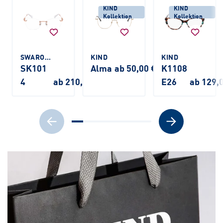
KIND
KIND
Kollektion
Kollektion
SWAROVSKI
KIND
KIND
SK101
Alma
ab 50,00 €
K1108
4
ab 210,00 €
E26
ab 129,