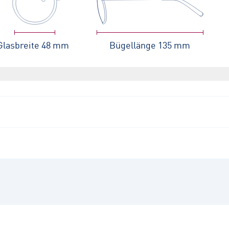
Glasbreite
48 mm
Bügellänge
135 mm