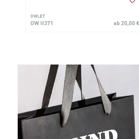
OWLET
OW II371
ab 20,00 