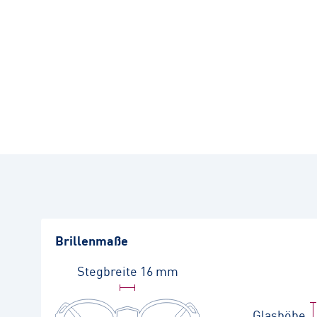
Brillenmaße
Stegbreite
16 mm
Glashöhe