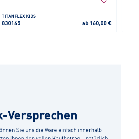
TITANFLEX KIDS
CONN
830145
ab 160,00 €
CON
k-Versprechen
 können Sie uns die Ware einfach innerhalb
ten Ihnen den vollen Kaufbetrag – natürlich