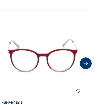
K
HUMPHREY'S
KIND