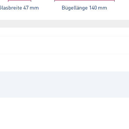
Glasbreite
47 mm
Bügellänge
140 mm