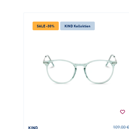
SALE -30%
KIND Kollektion
109,00 
KIND