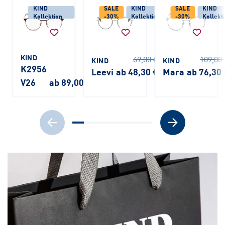
KIND
SALE
KIND
SALE
KIND
Kollektion
-30%
Kollektion
-30%
Kollekt
KIND
69,00 €
109,00
KIND
KIND
K2956
Leevi
ab 48,30 €
Mara
ab 76,30
V26
ab 89,00 €