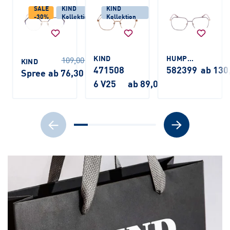
SALE
KIND
KIND
-30%
Kollektion
Kollektion
KIND
HUMPHREY'S
109,00 €
KIND
471508
582399
ab 130
Spree
ab 76,30 €
6 V25
ab 89,00 €