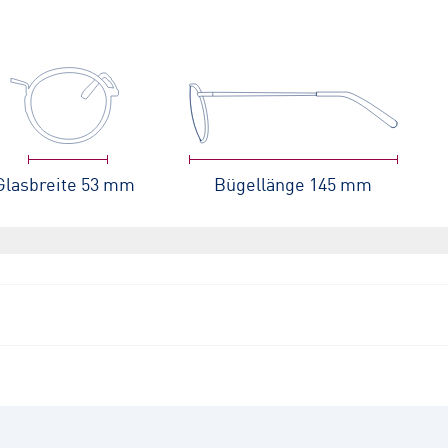
Glasbreite
53 mm
Bügellänge
145 mm