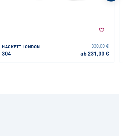
RAY-
330,00 €
HACKETT LONDON
RX4
304
ab 231,00 €