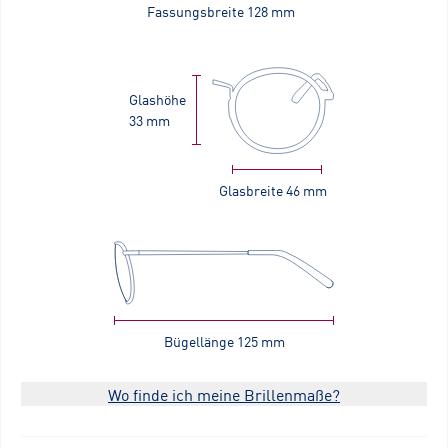
Fassungsbreite
128 mm
Glashöhe
33 mm
Glasbreite
46 mm
Bügellänge
125 mm
Wo finde ich meine Brillenmaße?