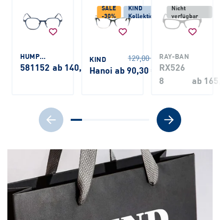
SALE
KIND
Nicht
-30%
Kollektion
verfügbar
HUMPHREY'S
RAY-BAN
129,00 €
KIND
581152
ab 140,00 €
RX526
Hanoi
ab 90,30 €
8
ab 165