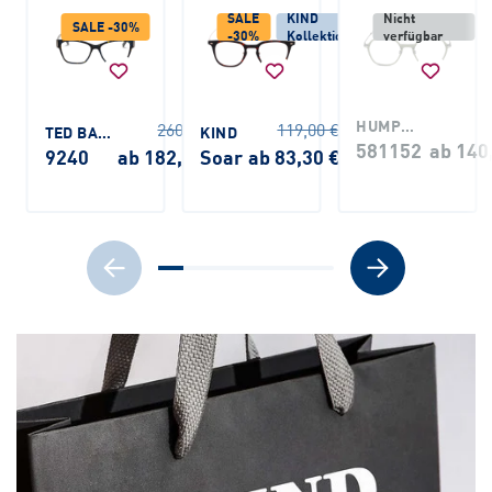
SALE
KIND
Nicht
SALE -30%
-30%
Kollektion
verfügbar
HUMPHREY'S
260,00 €
119,00 €
TED BAKER
KIND
581152
ab 140
9240
ab 182,00 €
Soar
ab 83,30 €