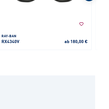
RAY-BAN
RAY-
RX4340V
ab 180,00 €
RX6