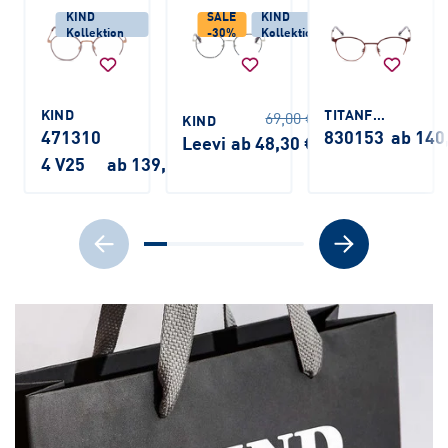
KIND
SALE
KIND
Kollektion
-30%
Kollektion
KIND
TITANFLEX KIDS
69,00 €
KIND
471310
830153
ab 140
Leevi
ab 48,30 €
4 V25
ab 139,00 €