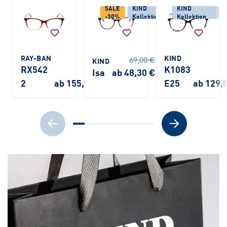
SALE
KIND
KIND
-30%
Kollektion
Kollektion
RAY-BAN
KIND
69,00 €
KIND
RX542
K1083
Isa
ab 48,30 €
2
ab 155,00 €
E25
ab 129,