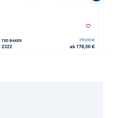
KIND
255,00 €
TED BAKER
K107
2322
ab 178,50 €