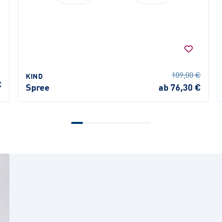
109,00 €
KIND
€
Spree
ab 76,30 €