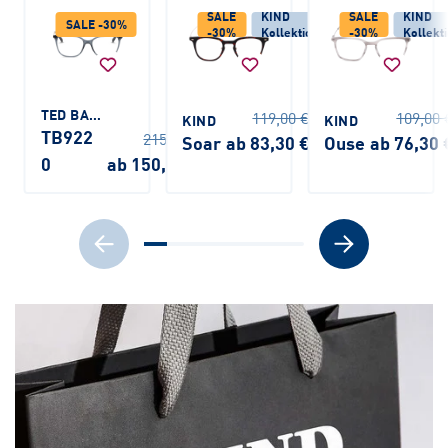
SALE
KIND
SALE
KIND
SALE -30%
-30%
Kollektion
-30%
Kollekt
TED BAKER
119,00 €
109,00 
KIND
KIND
TB922
215,00 €
Soar
ab 83,30 €
Ouse
ab 76,30 
0
ab 150,50 €