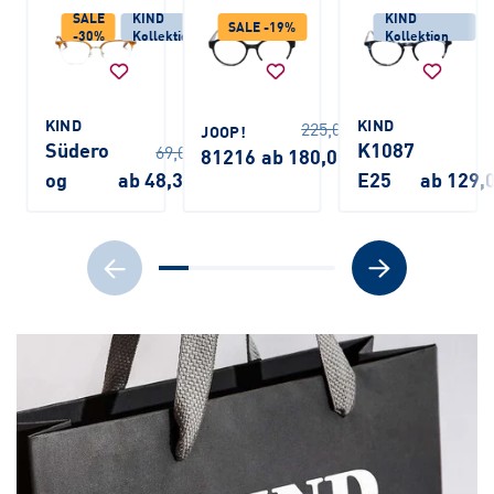
SALE
KIND
KIND
SALE -19%
-30%
Kollektion
Kollektion
KIND
KIND
225,00 €
JOOP!
Südero
K1087
69,00 €
81216
ab 180,00 €
og
ab 48,30 €
E25
ab 129,